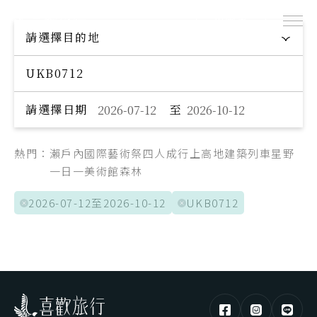
出團表
探索專屬您的旅程
請選擇目的地
Explore your trip
請選擇日期
至
熱門：
瀨戶內國際藝術祭
四人成行
上高地
建築
列車
星野
一日一美術館
森林
2026-07-12至2026-10-12
UKB0712