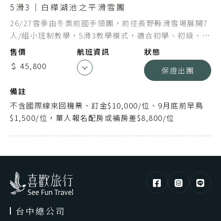
成田空港
起點
5滑3｜白樺湖池之平滑雪團
桃園機場
迄點
26/27雪季由冬奧前國手領團，前往長野縣滑雪場展開7
人/組小班制教學，5滑3教學模式，適合初學、初級、中
中華航空
航空公司
級滑雪者
售價
航班資訊
狀態
CI105
航班編號
＄ 45,800
保證出團
17:45
出發時間
備註
20:55
抵達時間
不含國際線來回機票、訂金$10,000/位、9月底前早鳥
$1,500/位，單人報名配房或補房差$8,800/位
台中總公司