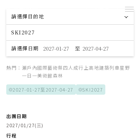
出團表
探索專屬您的旅程
請選擇目的地
Explore your trip
Day 1
航班日
桃園機場
起點
請選擇日期
至
成田空港
迄點
中華航空
航空公司
熱門：
瀨戶內國際藝術祭
四人成行
上高地
建築
列車
星野
一日一美術館
森林
CI100
航班編號
2027-01-27至2027-04-27
SKI2027
09:30
出發時間
13:30
抵達時間
出團日期
2027/01/27(三)
Day 5
航班日
行程