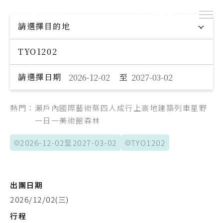
出團表
探索專屬您的旅程
請選擇目的地
Explore your trip
Day 1
航班日
請選擇日期
至
桃園機場
起點
成田空港
迄點
熱門：
瀨戶內國際藝術祭
四人成行
上高地
建築
列車
星野
中華航空
航空公司
一日一美術館
森林
CI100
航班編號
2026-12-02至2027-03-02
TYO1202
09:30
出發時間
13:30
抵達時間
出團日期
2026/12/02(三)
Day 5
航班日
行程