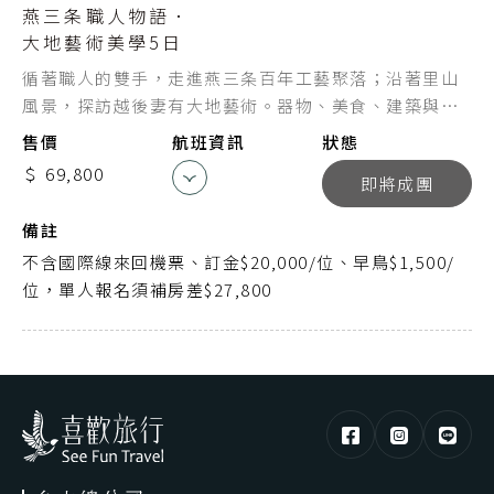
燕三条職人物語．
成田空港
起點
大地藝術美學5日
桃園機場
迄點
循著職人的雙手，走進燕三条百年工藝聚落；沿著里山
風景，探訪越後妻有大地藝術。器物、美食、建築與風
中華航空
航空公司
土交織成旅程風景，在新潟感受工藝與藝術共鳴的深度
售價
航班資訊
狀態
美學。
CI105
航班編號
＄ 69,800
即將成團
17:45
出發時間
備註
20:55
抵達時間
不含國際線來回機票、訂金$20,000/位、早鳥$1,500/
位，單人報名須補房差$27,800